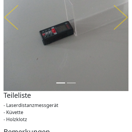
Previous
Next
Teileliste
- Laserdistanzmessgerät
- Küvette
- Holzklotz
Bemerkungen